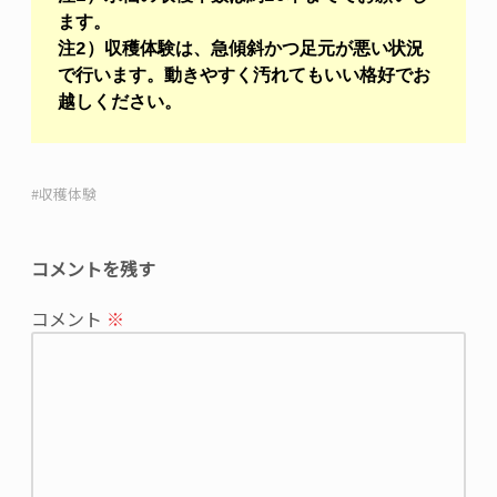
ます。
注2）収穫体験は、急傾斜かつ足元が悪い状況
で行います。動きやすく汚れてもいい格好でお
越しください。
収穫体験
コメントを残す
メ
コメント
※
ー
ル
ア
ド
レ
ス