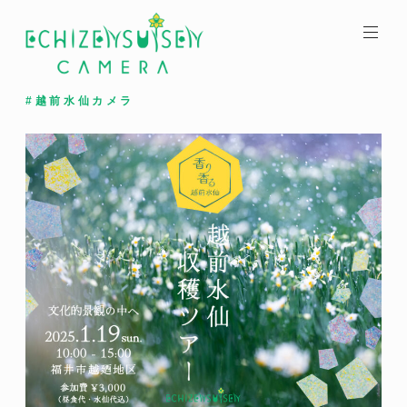
コ
ン
テ
ン
ツ
#越前水仙カメラ
へ
ス
キ
ッ
プ