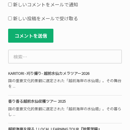
い
新しいコメントをメールで通知
る
欄
新しい投稿をメールで受け取る
は
必
須
項
検
目
索:
で
す
KARITORI -刈り撮り- 越前水仙カメラツアー2026
国の重要文化的景観に選定された「越前海岸の水仙畑」。その舞台
を ...
香り香る越前水仙収穫ツアー 2025
国の重要文化的景観に選定された「越前海岸の水仙畑」。その暮ら
し ...
越前海岸を探る！LOCAL LEARNING TOUR『地質学編』