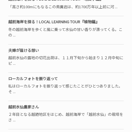
「高さ約100mにもなるこの鳥糞岩は、約1700万年以上前に河 ...
越前海岸を探る！LOCAL LEARNING TOUR『植物編』
冬の越前海岸を歩くと風に乗って水仙の甘い香りが漂ってくる。こ
の ...
夫婦が届ける想い
越前水仙の露地の切花出荷は、１１月下旬から始まり１２月中旬に
ピ ...
ローカルフォトを振り返って
私はローカルフォトを振り返って感じたことがひとつありました。
そ ...
越前水仙農家さん
２年目となる越廼地区をはじめ、越前海岸で「越前水仙」の栽培を
さ ...