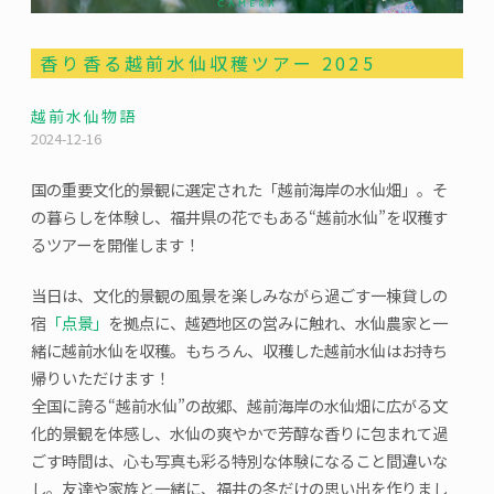
香り香る越前水仙収穫ツアー 2025
越前水仙物語
2024-12-16
国の重要文化的景観に選定された「越前海岸の水仙畑」。そ
の暮らしを体験し、福井県の花でもある“越前水仙”を収穫す
るツアーを開催します！
当日は、文化的景観の風景を楽しみながら過ごす一棟貸しの
宿
「点景」
を拠点に、越廼地区の営みに触れ、水仙農家と一
緒に越前水仙を収穫。もちろん、収穫した越前水仙はお持ち
帰りいただけます！
全国に誇る“越前水仙”の故郷、越前海岸の水仙畑に広がる文
化的景観を体感し、水仙の爽やかで芳醇な香りに包まれて過
ごす時間は、心も写真も彩る特別な体験になること間違いな
し。友達や家族と一緒に、福井の冬だけの思い出を作りまし