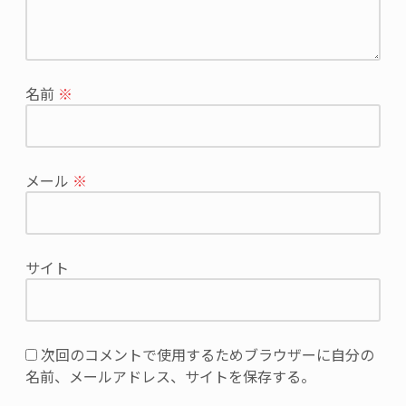
が
公
開
さ
れ
名前
※
る
こ
と
は
メール
※
あ
り
ま
せ
サイト
ん。
※
が
付
次回のコメントで使用するためブラウザーに自分の
い
名前、メールアドレス、サイトを保存する。
て