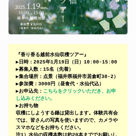
『香り香る越前水仙収穫ツアー』
▶︎日時：2025年1月19日（日）10:00-15:00
▶︎募集人数：15名（先着）
▶︎集合場所：点景（福井県福井市居倉町38-2）
▶︎参加費：3000円（昼食代・水仙代込）
▶︎お申込先：
こちらをクリックいただき、お申
し込みください。
▶︎お持ち物
収穫にしようする鎌は貸出します。体験共有会
では、皆さんの写真を使いますので、カメラや
スマホなどをお持ちください。
注1）水仙の収穫本数は約20本まででお願いし