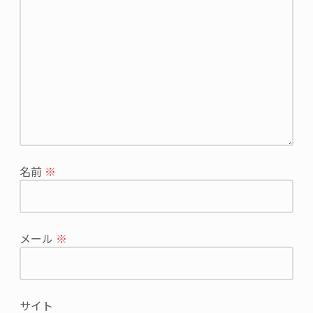
ー
ル
ア
ド
レ
ス
が
公
開
さ
れ
名前
※
る
こ
と
は
メール
※
あ
り
ま
せ
サイト