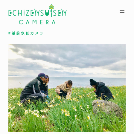
コ
ン
テ
ン
ツ
#越前水仙カメラ
へ
ス
キ
ッ
プ