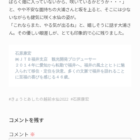
ばらく畑に入っていないから、咲いているかどうか・・・」
と、やや不安な面持ちの大浦さんと坂を上ると、そこには少な
いながらも健気に咲く水仙の姿が。
「これならまた、やる気が出るね」と、嬉しそうに話す大浦さ
ん。その優しい眼差しが、とても印象的で心に残りました。
石原康宏

㈱ＪＴＢ福井支店　観光開発プロデューサー

２０１４年に愛知から転勤で福井へ。福井の風土とヒトに魅
入られて移住・定住を決意。多くの文脈で福井を語れること
に至福の喜びを感じる４６歳。
きょうとあしたの越前水仙2022
石原康宏
コメントを残す
メ
コメント
※