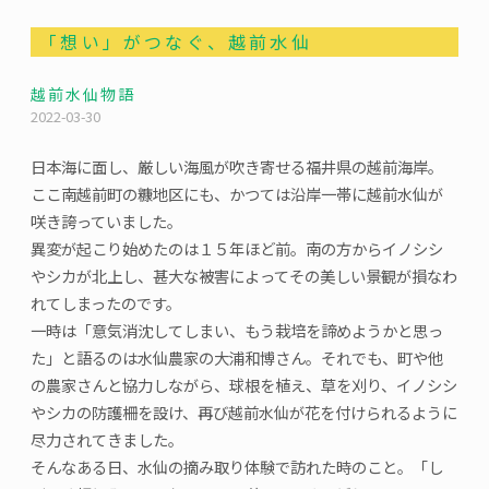
「想い」がつなぐ、越前水仙
越前水仙物語
2022-03-30
日本海に面し、厳しい海風が吹き寄せる福井県の越前海岸。
ここ南越前町の糠地区にも、かつては沿岸一帯に越前水仙が
咲き誇っていました。
異変が起こり始めたのは１５年ほど前。南の方からイノシシ
やシカが北上し、甚大な被害によってその美しい景観が損なわ
れてしまったのです。
一時は「意気消沈してしまい、もう栽培を諦めようかと思っ
た」と語るのは水仙農家の大浦和博さん。それでも、町や他
の農家さんと協力しながら、球根を植え、草を刈り、イノシシ
やシカの防護柵を設け、再び越前水仙が花を付けられるように
尽力されてきました。
そんなある日、水仙の摘み取り体験で訪れた時のこと。「し