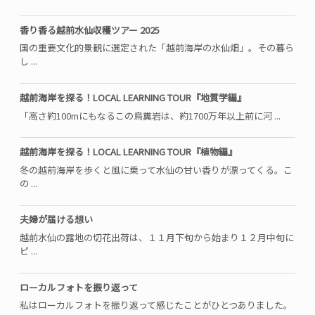
香り香る越前水仙収穫ツアー 2025
国の重要文化的景観に選定された「越前海岸の水仙畑」。その暮ら
し ...
越前海岸を探る！LOCAL LEARNING TOUR『地質学編』
「高さ約100mにもなるこの鳥糞岩は、約1700万年以上前に河 ...
越前海岸を探る！LOCAL LEARNING TOUR『植物編』
冬の越前海岸を歩くと風に乗って水仙の甘い香りが漂ってくる。こ
の ...
夫婦が届ける想い
越前水仙の露地の切花出荷は、１１月下旬から始まり１２月中旬に
ピ ...
ローカルフォトを振り返って
私はローカルフォトを振り返って感じたことがひとつありました。