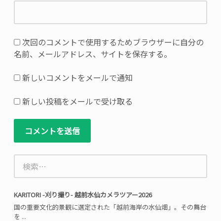
ん。
※
が
付
次回のコメントで使用するためブラウザーに自分の
い
名前、メールアドレス、サイトを保存する。
て
い
新しいコメントをメールで通知
る
欄
新しい投稿をメールで受け取る
は
必
須
項
検
目
索:
で
す
KARITORI -刈り撮り- 越前水仙カメラツアー2026
国の重要文化的景観に選定された「越前海岸の水仙畑」。その舞台
を ...