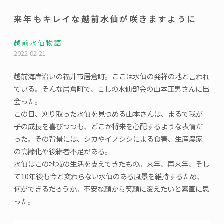
来年もキレイな越前水仙が咲きますように
越前水仙物語
2022-02-21
越前海岸沿いの福井市居倉町。ここは水仙の発祥の地と言われ
ている。そんな居倉町で、こしの水仙部会の山本正男さんに出
会った。
この日、刈り取った水仙を見つめる山本さんは、まるで我が
子の成長を喜びつつも、どこか将来を心配するような表情だ
った。その背景には、シカやイノシシによる食害、生産農家
の高齢化や後継者不足がある。
水仙はこの地域の生活を支えてきたもの。来年、再来年、そし
て10年後も今と変わらない水仙のある風景を維持するため、
何ができるだろうか。不安な顔から笑顔に変えたいと素直に思
った。