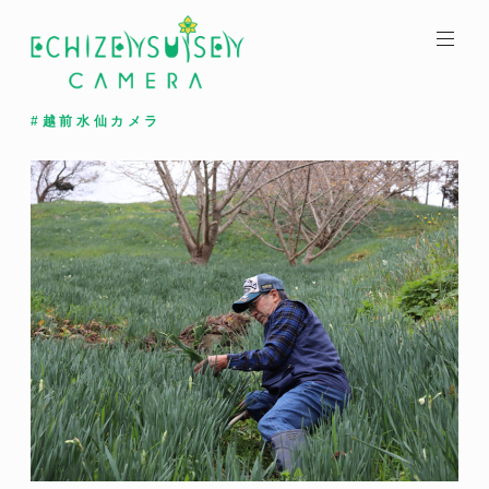
コ
ン
テ
ン
ツ
#越前水仙カメラ
へ
ス
キ
ッ
プ