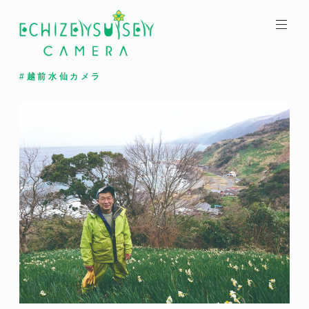
コ
ン
テ
ン
ツ
#越前水仙カメラ
へ
ス
キ
ッ
プ