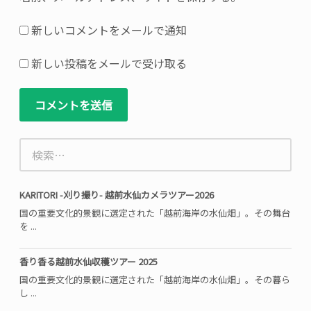
て
い
新しいコメントをメールで通知
る
欄
新しい投稿をメールで受け取る
は
必
須
項
検
目
索:
で
す
KARITORI -刈り撮り- 越前水仙カメラツアー2026
国の重要文化的景観に選定された「越前海岸の水仙畑」。その舞台
を ...
香り香る越前水仙収穫ツアー 2025
国の重要文化的景観に選定された「越前海岸の水仙畑」。その暮ら
し ...