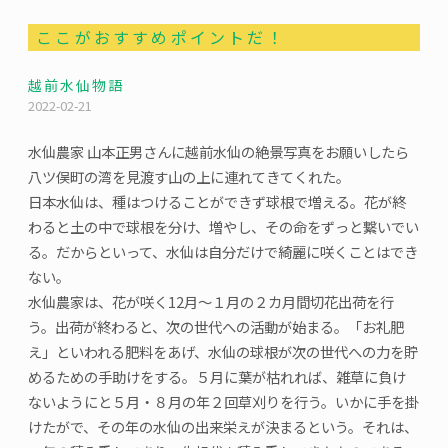
ここがおすすめポイントだ！
越前水仙物語
2022-02-21
水仙農家 山本正男さんに越前水仙の絶景写真をお願いしたら
八ツ俣町の湾を見渡す山の上に連れてきてくれた。
日本水仙は、種はつけることができず球根で増える。花が終
わると土の中で球根を分け、増やし、その命をずっと繋いでい
る。だからといって、水仙は自分だけで綺麗に咲くことはでき
ない。
水仙農家は、花が咲く12月～１月の２カ月間切花出荷を行
う。出荷が終わると、次の世代への活動が始まる。「お礼肥
え」といわれる肥料をあげ、水仙の球根が次の世代への力を貯
めるための手助けをする。５月に葉が枯れれば、雑草に負け
ないようにと５月・８月の年２回草刈りを行う。いかに手を掛
けたがで、その年の水仙の出来栄えが決まるという。それは、