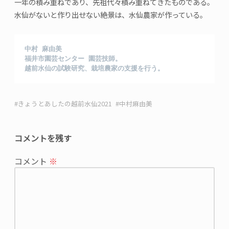
一年の積み重ねであり、先祖代々積み重ねてきたものである。
水仙がないと作り出せない絶景は、水仙農家が作っている。
中村 麻由美
福井市園芸センター 園芸技師。
越前水仙の試験研究、栽培農家の支援を行う。
きょうとあしたの越前水仙2021
中村麻由美
コメントを残す
メ
コメント
※
ー
ル
ア
ド
レ