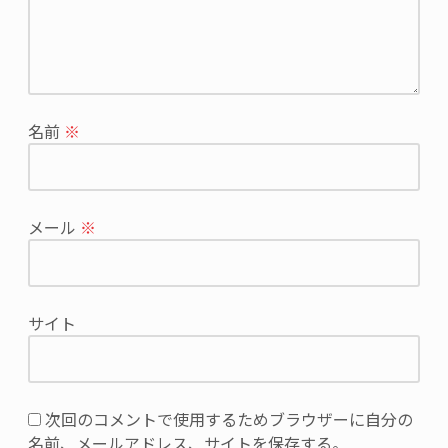
ス
が
公
開
さ
れ
名前
※
る
こ
と
は
メール
※
あ
り
ま
せ
サイト
ん。
※
が
付
次回のコメントで使用するためブラウザーに自分の
い
名前、メールアドレス、サイトを保存する。