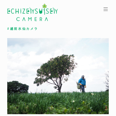
コ
ン
テ
ン
ツ
#越前水仙カメラ
へ
ス
キ
ッ
プ