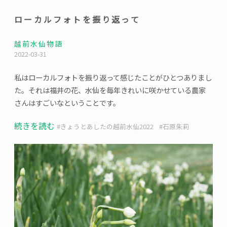
ローカルフォトを振り返って
越前水仙物語
2022-03-31
私はローカルフォトを振り返って感じたことがひとつありまし
た。それは福井の花、水仙を毎年きれいに咲かせている農家
さんはすごいなということです。
“ロ
続きを読む
きょうとあしたの越前水仙2022
石原朱莉
ー
カ
ル
フ
ォ
ト
を
振