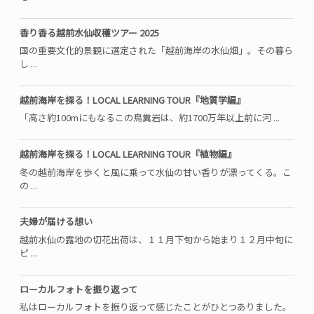
香り香る越前水仙収穫ツアー 2025
国の重要文化的景観に選定された「越前海岸の水仙畑」。その暮ら
し ...
越前海岸を探る！LOCAL LEARNING TOUR『地質学編』
「高さ約100mにもなるこの鳥糞岩は、約1700万年以上前に河 ...
越前海岸を探る！LOCAL LEARNING TOUR『植物編』
冬の越前海岸を歩くと風に乗って水仙の甘い香りが漂ってくる。こ
の ...
夫婦が届ける想い
越前水仙の露地の切花出荷は、１１月下旬から始まり１２月中旬に
ピ ...
ローカルフォトを振り返って
私はローカルフォトを振り返って感じたことがひとつありました。