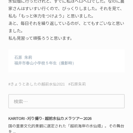
水仙畑に行ったけれど、すでに私はヘロヘロでした。なのに農
家さんはすいすい行くので、びっくりしました。それを見て、
私も「もっと体力をつけよう」と思いました。
あと、毎日それを繰り返しているのが、とてもすごいなと思い
ました。
私も見習って頑張ろうと思います。
石原 朱莉

福井市春山小学校５年生（撮影時）
きょうとあしたの越前水仙2021
石原朱莉
検
索:
KARITORI -刈り撮り- 越前水仙カメラツアー2026
国の重要文化的景観に選定された「越前海岸の水仙畑」。その舞台
を ...