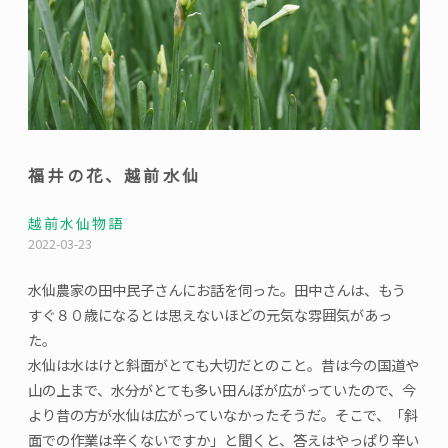
り
返
っ
て”
福井の花、越前水仙
越前水仙物語
2022-03-23
水仙農家の田中民子さんにお話を伺った。田中さんは、もう
すぐ８０歳になるとは思えないほどの元気な雰囲気があっ
た。
水仙は水はけと斜面がとても大切だとのこと。昔は今の国道や
山の上まで、水分がとても多い田んぼが広がっていたので、今
より昔の方が水仙は広がっていなかったそうだ。そこで、「斜
面での作業は辛くないですか」と聞くと、答えはやっぱり辛い