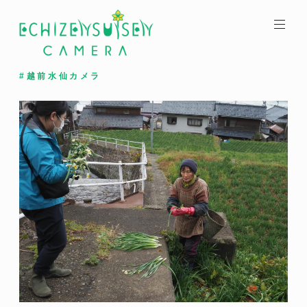
コ
ン
テ
ン
ツ
#越前水仙カメラ
へ
ス
キ
ッ
プ