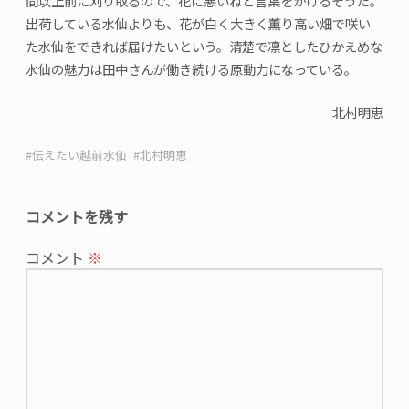
間以上前に刈り取るので、花に悪いねと言葉をかけるそうだ。
出荷している水仙よりも、花が白く大きく薫り高い畑で咲い
た水仙をできれば届けたいという。清楚で凛としたひかえめな
水仙の魅力は田中さんが働き続ける原動力になっている。
北村明恵
伝えたい越前水仙
北村明恵
コメントを残す
メ
コメント
※
ー
ル
ア
ド
レ
ス