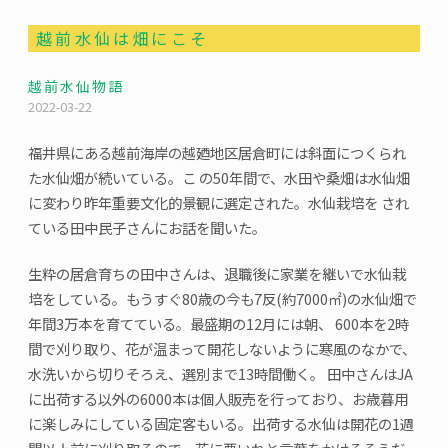
越前水仙は畑にこそ
越前水仙物語
2022-03-22
福井県にある越前海岸の越廼地区居倉町には斜面につくられ
た水仙畑が続いている。こ の50年間で、水田や桑畑は水仙畑
に変わり昨年重要文化的景観に選定された。水仙栽培を され
ている田中民子さんにお話を聞いた。
生粋の居倉育ちの田中さんは、退職後に家業を継いで水仙栽
培をしている。もうすぐ80歳の今も7反(約7000㎡)の水仙畑で
年間3万本を育てている。最盛期の12月には朝、 600本を2時
間で刈り取り、花が温まって開花しないように寒風のなかで、
水洗いから切りそろえ、選別まで13時間働く。 田中さんはJA
に出荷する以外の6000本は個人販売を行っており、お歳暮用
に楽しみにしている固定客もいる。出荷する水仙は開花の1週