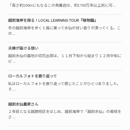
「高さ約100mにもなるこの鳥糞岩は、約1700万年以上前に河 ...
越前海岸を探る！LOCAL LEARNING TOUR『植物編』
冬の越前海岸を歩くと風に乗って水仙の甘い香りが漂ってくる。こ
の ...
夫婦が届ける想い
越前水仙の露地の切花出荷は、１１月下旬から始まり１２月中旬に
ピ ...
ローカルフォトを振り返って
私はローカルフォトを振り返って感じたことがひとつありました。
そ ...
越前水仙農家さん
２年目となる越廼地区をはじめ、越前海岸で「越前水仙」の栽培を
さ ...