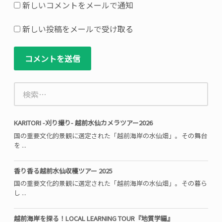
い
新しいコメントをメールで通知
る
欄
新しい投稿をメールで受け取る
は
必
須
項
検
目
索:
で
す
KARITORI -刈り撮り- 越前水仙カメラツアー2026
国の重要文化的景観に選定された「越前海岸の水仙畑」。その舞台
を ...
香り香る越前水仙収穫ツアー 2025
国の重要文化的景観に選定された「越前海岸の水仙畑」。その暮ら
し ...
越前海岸を探る！LOCAL LEARNING TOUR『地質学編』