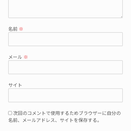
が
公
開
さ
れ
名前
※
る
こ
と
は
メール
※
あ
り
ま
せ
サイト
ん。
※
が
付
次回のコメントで使用するためブラウザーに自分の
い
名前、メールアドレス、サイトを保存する。
て